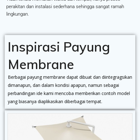
perakitan dan instalasi sederhana sehingga sangat ramah
lingkungan.
Inspirasi Payung
Membrane
Berbagai payung membrane dapat dibuat dan diintegragsikan
dimanapun, dan dalam kondisi apapun, namun sebagai
perbandingan ide kami mencoba memberikan contoh model
yang biasanya diaplikasikan diberbagai tempat.