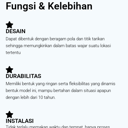
Fungsi & Kelebihan
DESAIN
Dapat dibentuk dengan beragam pola dan titik tarikan
sehingga memungkinkan dalam batas wajar suatu lokasi
tertentu
DURABILITAS
Memiliki bentuk yang ringan serta fleksibilitas yang dinamis
bentuk model ini, mampu bertahan dalam situasi apapun
dengan lebih dari 10 tahun.
INSTALASI
Tidak terlalu memakan waktu dan tempat, hanya proses