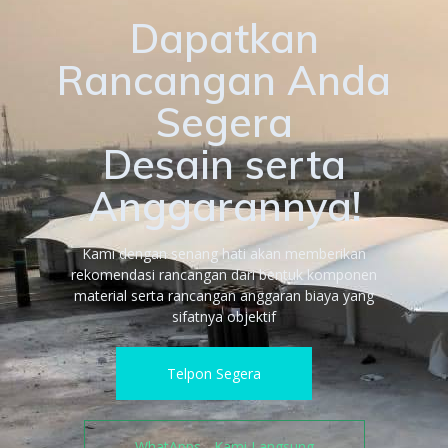
Dapatkan
Rancangan Anda
Segera
Desain serta
Anggarannya!
Kami dengan senang hati akan memberikan
rekomendasi rancangan dari bentuk komponen
material serta rancangan anggaran biaya yang
sifatnya objektif
Telpon Segera
WhatApps - Kami Langsung