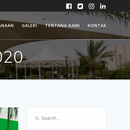
ANAAN
GALERI
TENTANG KAMI
KONTAK
020
Search
for: