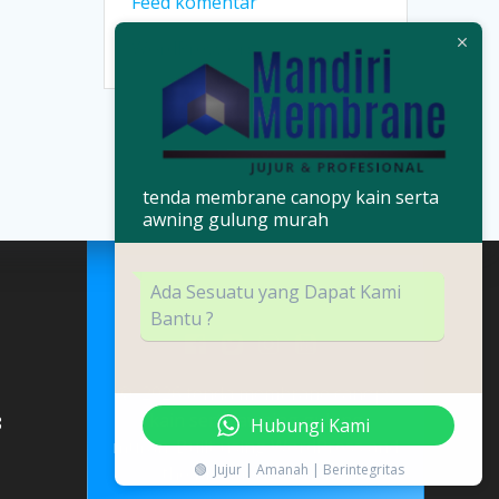
Feed komentar
WordPress.org
tenda membrane canopy kain serta
awning gulung murah
Ada Sesuatu yang Dapat Kami
Bantu ?
© 2026 tenda membrane canopy
kain serta awning gulung
8
Hubungi Kami
murah. Built using WordPress and
🟢 Jujur | Amanah | Berintegritas
the
Mesmerize Theme