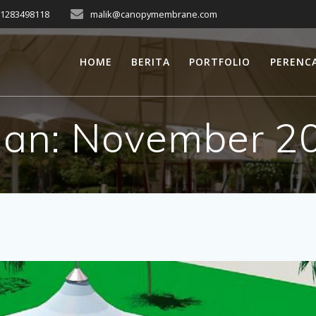
81283498118
malik@canopymembrane.com
HOME
BERITA
PORTFOLIO
PERENC
lan:
November 2